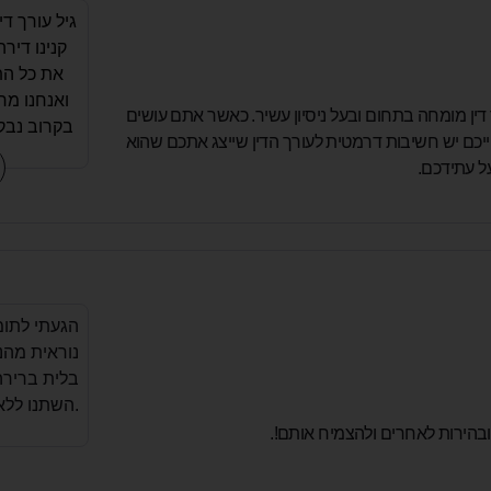
גיל עורך די
קנינו דירה
את כל הת
ואנחנו מר
דין מומחה בתחום ובעל ניסיון עשיר. כאשר אתם עושים
בקרוב נבק
כם יש חשיבות דרמטית לעורך הדין שייצג אתכם שהוא
נוספים.
ל עתידכם.
המטרות שלנ
שירות מקיף
במו"מ מול 
נוח לדבר א
זמין. ממ
הגעתי לתו
נוראית מהנ
בלית ברירה
השתנו ללא הכר מאז.
ובהירות לאחרים ולהצמיח אותם!.