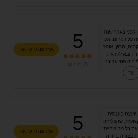
ו לפני בערך שנה
5
ה עליו בחום. אלי
סים, חרוץ, אוהב
אני רוצה לדעת עוד
דה ובא לקראת
 היה פנוי עבורנו
(
7
דירוגים)
ה והקדיש זמן
עוד
ידת הצורך. סך
ם לתהליך להיות
ר והעבודה איתו
מאוד נעימה.
 יועצת פיננסית
5
צועית, שהצליחה
את כל מה שהייתי
אני רוצה לדעת עוד
ת בצורה ברורה