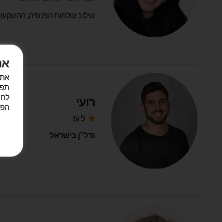
שילוב עולמות הפנסיה, ההשקעו
אנ
תפע
לחי
רועי
הפר
5
(5)
נדל”ן בישראל