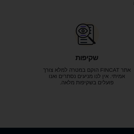
 לי איך להישאר
 החיים אבל עם
אות ועל אפיקי
תאימו להעדפות
 הגעתי אליה עם
לצאת לפנסיה
מוקדמת בעוד כ5 שנים,
שם עם תוכנית
שקיפות
 יציאה לפנסיה
 6 וחצי שנים. התהליך
אתר FINCAT הוקם במטרה למלא צורך
צוין ואני אפילו
אמיתי. אין לנו מניעים נסתרים ואנו
פועלים בשקיפות מלאה.
א עשיתי את זה
ה שנים כבר.