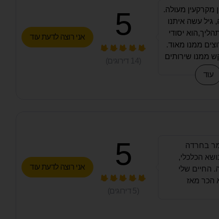
ן מקרקעין מעולה.
5
, גיל עשה איתנו
הליך,הוא יסודי
אני רוצה לדעת עוד
וצים ממנו מאוד.
ש ממנו שירותים
(
14
דירוגים)
 השגנו את כל
עוד
ו איתו. הוא נתן
, נלחם בשבילנו
קבלן בנייה. תמיד
יתו, נגיש מאוד,
ליץ עליו בחום.
5
מר בחרדה
ושא הכלכלי,
אני רוצה לדעת עוד
. החיים שלי
(
5
דירוגים)