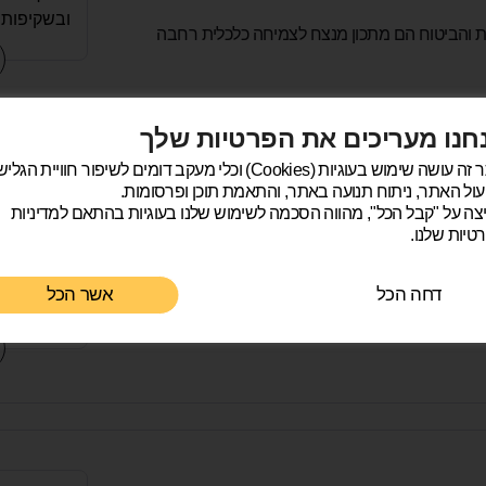
ובשקיפות 
ת והביטוח הם מתכון מנצח לצמיחה כלכלית רחבה
התהליך הי
שירותית וס
תחושת ב
ההחלטות ה
חנו מעריכים את הפרטיות שלך
בסופו של
אתר זה עושה שימוש בעוגיות (Cookies) וכלי מעקב דומים לשיפור חוויית הגל
הפנתה אות
ול האתר, ניתוח תנועה באתר, והתאמת תוכן ופרסומות.
מה שהרא
צה על "קבל הכל", מהווה הסכמה לשימוש שלנו בעוגיות בהתאם למדיניות
באמת מחפ
החלום שיש 
טיות שלנו.
הטוב ביות
ונראה כלא א
שלה. מ
דחה הכל
אשר הכל
שיחות מקד
המצב הפיננ
כלכלית, דר
פוטנציאליי
חוזה המכירה
השוכרים. רו
ממשיכים לל