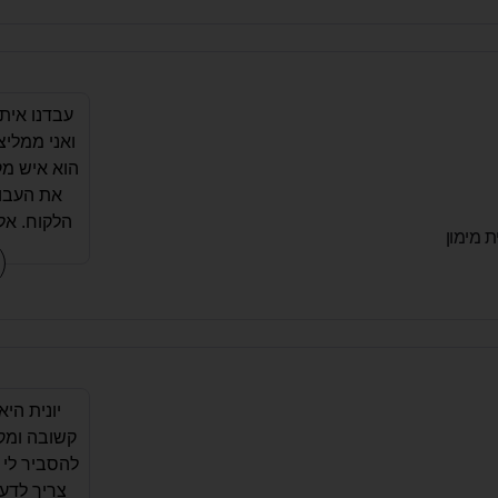
עבדנו אית
ואני ממליצ
הוא איש מק
את העבו
הלקוח. אלי
ת מימון
לכל שאל
להסביר במ
הכל הוא גר
פשוט ומהי
הייתה 
יונית היא
קשובה ומק
להסביר לי 
צריך לדע