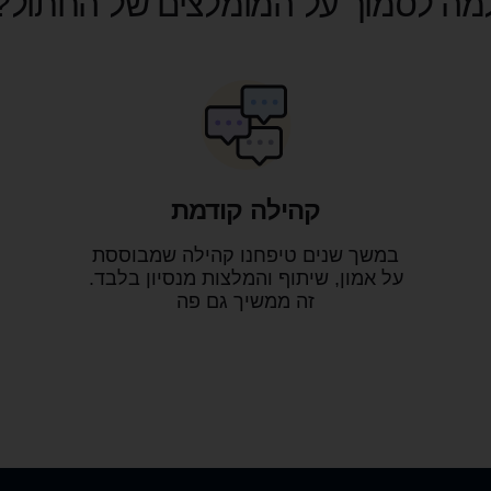
מה לסמוך על המומלצים של החתול?
היא המליצה
באותה רמת
פחות הוצ
השקעה שי
שלי במשק.
הרצון 
ויצאתי מ
קהילה קודמת
פרקטית של
בעוד
במשך שנים טיפחנו קהילה שמבוססת
על אמון, שיתוף והמלצות מנסיון בלבד.
איתה היה מ
זה ממשיך גם פה
מצטער של
לפני כמ