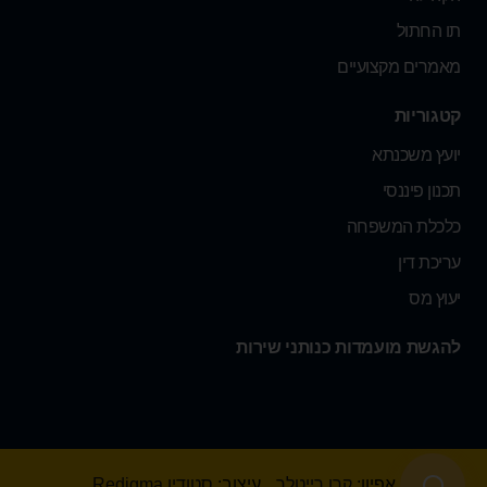
תו החתול
מאמרים מקצועיים
קטגוריות
יועץ משכנתא
תכנון פיננסי
כלכלת המשפחה
עריכת דין
יעוץ מס
להגשת מועמדות כנותני שירות
אפיון:
קרן רייטלר
עיצוב:
סטודיו Redigma