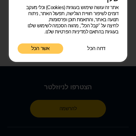
העתיד?
אתר זה עושה שימוש בעוגיות (Cookies) וכלי מעקב
דומים לשיפור חוויית הגלישה, תפעול האתר, ניתוח
החיסכון לפנסיה הוא כמו זריעה בגינה – ככל
תנועה באתר, והתאמת תוכן ופרסומות.
שמתחילים מוקדם יותר, כך הפריחה הכלכלית בגיל
הפרישה תהיה עוצמתית יותר. אפקט הריבית דריבית
לחיצה על "קבל הכל", מהווה הסכמה לשימוש שלנו
וכיסויים ביטוחיים הופכים את קרן הפנסיה להשקעה
בעוגיות בהתאם למדיניות הפרטיות שלנו.
חשובה לביטחון בעתיד.
נובמבר 16, 2024
·
3 דקות קריאה
דחה הכל
אשר הכל
הצטרפו לניוזלטר
להרשמה