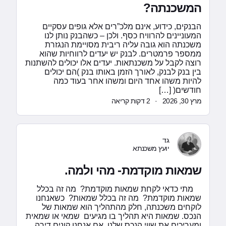
המשכנתה?
הבנקים, כידוע, אינם מלכ”רים אלא גופים עסקיים
המעוניינים להרוויח כסף. ולכן – כשהבנק נותן לנו
משכנתה הוא גובה עליה ריבית מסויימת הנגזרת
ממספר פרמטרים. לבנק יש יעדים לרווחיות שהוא
רוצה לקבל על משכנתאות. יעדים אלו יכולים להשתנות
בין בנק לבנק, לאורך הזמן באותו בנק )הם יכולים
להיות משהו אחד היום ומשהו אחר בעוד כמה
חודשים( […]
מרץ 30, 2026
·
2 דקות קריאה
גד
יועץ משכנתא
שמאות מוקדמת- מהי ולמה.
מתי כדאי לקחת שמאות מוקדמת? מה זה בכלל
שמאות מוקדמת? מה זה בכלל שמאות? כשאנחנו
לוקחים משכנתה, חלק מהתהליך הוא שמאות של
הנכס. שמאות היא תהליך בו מגיעים שמאי או שמאית
ומעריכים את שווי הנכס שלנו. אם אנחנו קונים דירה